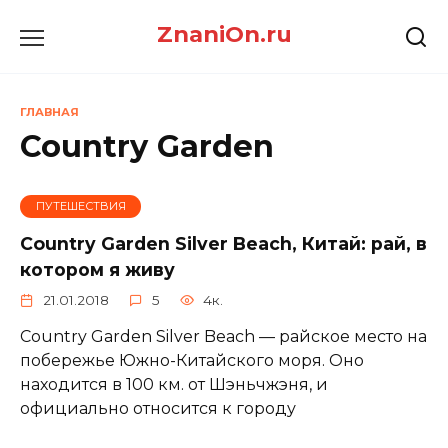
Перейти
ZnaniOn.ru
к
содержанию
ГЛАВНАЯ
Country Garden
ПУТЕШЕСТВИЯ
Country Garden Silver Beach, Китай: рай, в
котором я живу
21.01.2018
5
4к.
Country Garden Silver Beach — райское место на
побережье Южно-Китайского моря. Оно
находится в 100 км. от Шэньчжэня, и
официально относится к городу