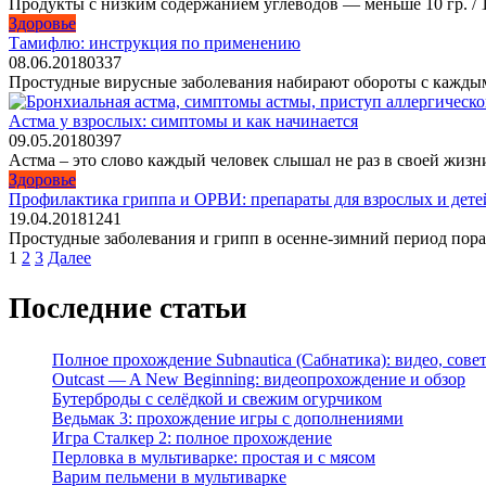
Продукты с низким содержанием углеводов — меньше 10 гр. / 1
Здоровье
Тамифлю: инструкция по применению
08.06.2018
0
337
Простудные вирусные заболевания набирают обороты с каждым
Астма у взрослых: симптомы и как начинается
09.05.2018
0
397
Астма – это слово каждый человек слышал не раз в своей жизни
Здоровье
Профилактика гриппа и ОРВИ: препараты для взрослых и дете
19.04.2018
1
241
Простудные заболевания и грипп в осенне-зимний период по
Пагинация
1
2
3
Далее
записей
Последние статьи
Полное прохождение Subnautica (Сабнатика): видео, сове
Outcast — A New Beginning: видеопрохождение и обзор
Бутерброды с селёдкой и свежим огурчиком
Ведьмак 3: прохождение игры с дополнениями
Игра Сталкер 2: полное прохождение
Перловка в мультиварке: простая и с мясом
Варим пельмени в мультиварке