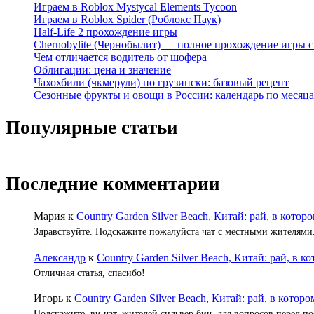
Играем в Roblox Mystycal Elements Tycoon
Играем в Roblox Spider (Роблокс Паук)
Half-Life 2 прохождение игры
Chernobylite (Чернобылит) — полное прохождение игры с
Чем отличается водитель от шофера
Облигации: цена и значение
Чахохбили (чкмерули) по грузински: базовый рецепт
Cезонные фрукты и овощи в России: календарь по месяц
Популярные статьи
Последние комментарии
Мария
к
Country Garden Silver Beach, Китай: рай, в котор
Здравствуйте. Подскажите пожалуйста чат с местными жителями
Александр
к
Country Garden Silver Beach, Китай: рай, в к
Отличная статья, спасибо!
Игорь
к
Country Garden Silver Beach, Китай: рай, в которо
Подскажите, ви чат, жителей сильвер бич, для вопросов перед по