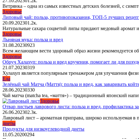
27.10.2023
0
1.2к.
Ветрянка – одна из самых известных детских болезней, с сим
Здоровье
Липовый чай: польза, противопоказания, ТОП-5 лучших рецеп
20.09.2023
0
1.2к.
Натуральные сахара соцветий липы придают медовый аромат и
Здоровье
Льняная мука: польза и вред
31.08.2023
0
923
Всем желающим вести здоровый образ жизни рекомендуется обр
Здоровье
Обруч Халахуп: польза и вред кручения, помогает ли для похуд
21.07.2023
0
319
Хулахуп является популярным тренажером для улучшения физи
Еда
Зелёный чай Матча (Маття): польза и вред, как заваривать койтя
28.06.2023
0
330
Чай матча (matcha tea, «маття») – традиционный японский нап
Здоровье
Отвар листьев лаврового листа: польза и вред, профилактика з
26.06.2023
0
2.3к.
Лавровый лист – ароматная приправа, широко используемая в 
диеты
Продукты для низкоуглеводной диеты
11.05.2020
0
294