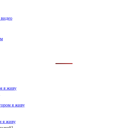
 видео
ам
ом я живу
.
отором я живу
м я живу
ездкой?