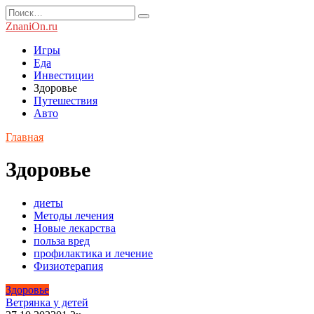
Перейти
Search
к
for:
ZnaniOn.ru
содержанию
Игры
Еда
Инвестиции
Здоровье
Путешествия
Авто
Главная
Здоровье
диеты
Методы лечения
Новые лекарства
польза вред
профилактика и лечение
Физиотерапия
Здоровье
Ветрянка у детей