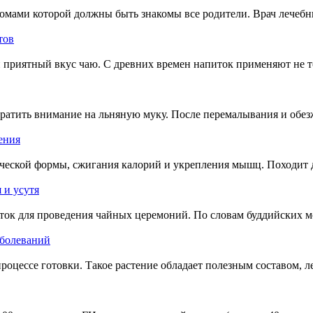
птомами которой должны быть знакомы все родители. Врач лечеб
тов
 приятный вкус чаю. С древних времен напиток применяют не то
атить внимание на льняную муку. После перемалывания и обезж
ения
ческой формы, сжигания калорий и укрепления мышц. Походит 
 и усутя
иток для проведения чайных церемоний. По словам буддийских м
аболеваний
процессе готовки. Такое растение обладает полезным составом,