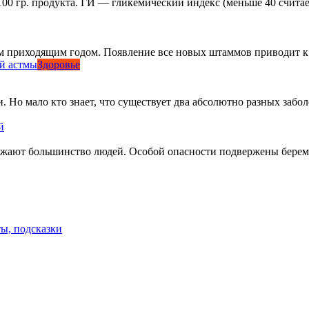
00 гр. продукта. ГИ — гликемический индекс (меньше 40 считае
 приходящим годом. Появление все новых штаммов приводит к а
Здоровье
. Но мало кто знает, что существует два абсолютно разных забол
й
ражают большинство людей. Особой опасности подвержены бере
ты, подсказки