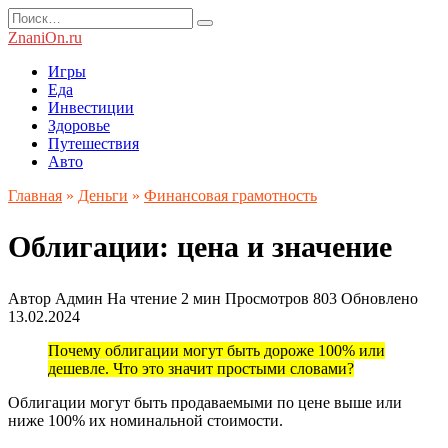
Перейти
Search
к
for:
ZnaniOn.ru
содержанию
Игры
Еда
Инвестиции
Здоровье
Путешествия
Авто
Главная
»
Деньги
»
Финансовая грамотность
Облигации: цена и значение
Автор
Админ
На чтение
2 мин
Просмотров
803
Обновлено
13.02.2024
Почему облигации могут быть дороже 100% или
дешевле. Что это значит простыми словами?
Облигации могут быть продаваемыми по цене выше или
ниже 100% их номинальной стоимости.