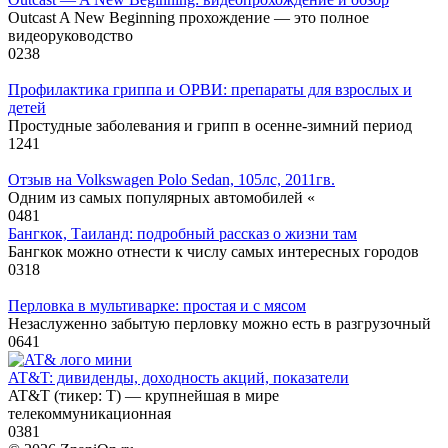
Outcast A New Beginning прохождение — это полное
видеоруководство
0
238
Профилактика гриппа и ОРВИ: препараты для взрослых и
детей
Простудные заболевания и грипп в осенне-зимний период
1
241
Отзыв на Volkswagen Polo Sedan, 105лс, 2011гв.
Одним из самых популярных автомобилей «
0
481
Бангкок, Таиланд: подробный рассказ о жизни там
Бангкок можно отнести к числу самых интересных городов
0
318
Перловка в мультиварке: простая и с мясом
Незаслуженно забытую перловку можно есть в разгрузочный
0
641
AT&T: дивиденды, доходность акций, показатели
AT&T (тикер: T) — крупнейшая в мире
телекоммуникационная
0
381