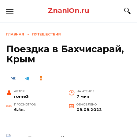
Перейти
ZnaniOn.ru
к
содержанию
ГЛАВНАЯ
»
ПУТЕШЕСТВИЯ
Поездка в Бахчисарай,
Крым
АВТОР
НА ЧТЕНИЕ
rome3
7 мин
ПРОСМОТРОВ
ОБНОВЛЕНО
6.4к.
09.09.2022