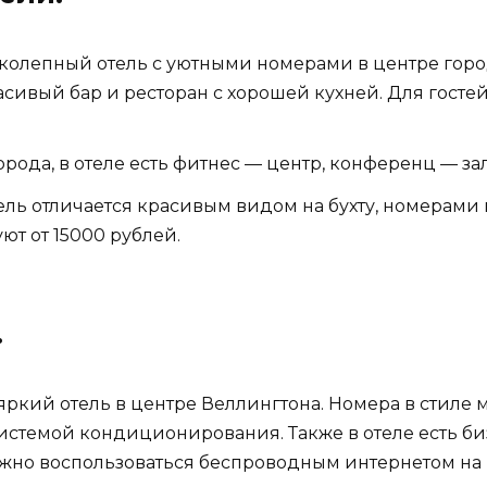
ликолепный отель с уютными номерами в центре горо
сивый бар и ресторан с хорошей кухней. Для гостей
 города, в отеле есть фитнес — центр, конференц — з
тель отличается красивым видом на бухту, номерам
ют от 15000 рублей.
.
и яркий отель в центре Веллингтона. Номера в стил
истемой кондиционирования. Также в отеле есть биз
ожно воспользоваться беспроводным интернетом на 