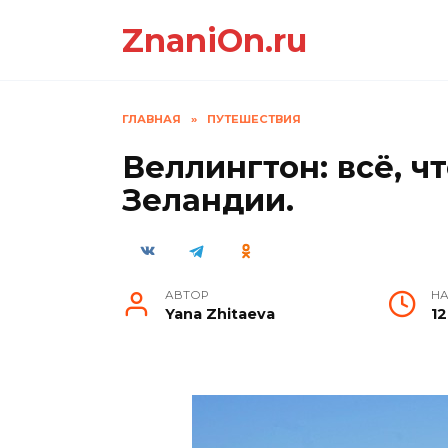
Перейти
ZnaniOn.ru
к
содержанию
ГЛАВНАЯ
»
ПУТЕШЕСТВИЯ
Веллингтон: всё, ч
Зеландии.
АВТОР
НА
Yana Zhitaeva
1