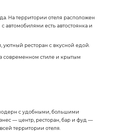
да. На территории отеля расположен
 с автомобилями есть автостоянка и
ал, уютный ресторан с вкусной едой.
и в современном стиле и крытым
е модерн с удобными, большими
нес — центр, ресторан, бар и фуд —
всей территории отеля.