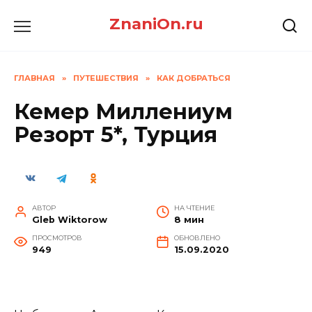
Перейти
ZnaniOn.ru
к
содержанию
ГЛАВНАЯ
»
ПУТЕШЕСТВИЯ
»
КАК ДОБРАТЬСЯ
Кемер Миллениум
Резорт 5*, Турция
АВТОР
НА ЧТЕНИЕ
Gleb Wiktorow
8 мин
ПРОСМОТРОВ
ОБНОВЛЕНО
949
15.09.2020