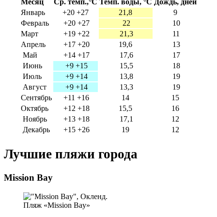
Месяц
Ср. темп.,°C
Темп. воды, °C
Дождь, дней
Январь
+20 +27
21,8
9
Февраль
+20 +27
22
10
Март
+19 +22
21,3
11
Апрель
+17 +20
19,6
13
Май
+14 +17
17,6
17
Июнь
+9 +15
15,5
18
Июль
+9 +14
13,8
19
Август
+9 +14
13,3
19
Сентябрь
+11 +16
14
15
Октябрь
+12 +18
15,5
16
Ноябрь
+13 +18
17,1
12
Декабрь
+15 +26
19
12
Лучшие пляжи города
Mission Bay
Пляж «Mission Bay»