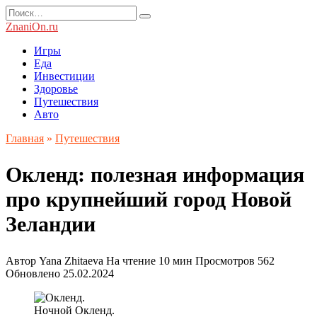
Перейти
Search
к
for:
ZnaniOn.ru
содержанию
Игры
Еда
Инвестиции
Здоровье
Путешествия
Авто
Главная
»
Путешествия
Окленд: полезная информация
про крупнейший город Новой
Зеландии
Автор
Yana Zhitaeva
На чтение
10 мин
Просмотров
562
Обновлено
25.02.2024
Ночной Окленд.