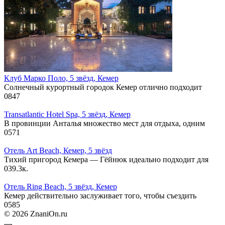
Клуб Марко Поло, 5 звёзд, Кемер
Солнечный курортный городок Кемер отлично подходит
0
847
Transatlantic Hotel Spa, 5 звёзд, Кемер
В провинции Анталья множество мест для отдыха, одним
0
571
Отель Art Beach, Кемер, 5 звёзд
Тихий пригород Кемера — Гёйнюк идеально подходит для
0
39.3к.
Отель Ring Beach, 5 звёзд, Кемер
Кемер действительно заслуживает того, чтобы съездить
0
585
© 2026 ZnaniOn.ru