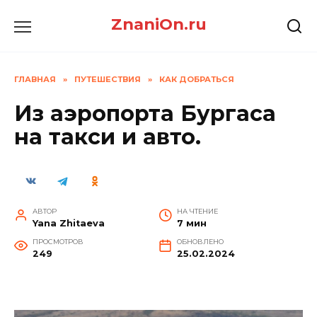
Перейти
ZnaniOn.ru
к
содержанию
ГЛАВНАЯ
»
ПУТЕШЕСТВИЯ
»
КАК ДОБРАТЬСЯ
Из аэропорта Бургаса
на такси и авто.
АВТОР
НА ЧТЕНИЕ
Yana Zhitaeva
7 мин
ПРОСМОТРОВ
ОБНОВЛЕНО
249
25.02.2024