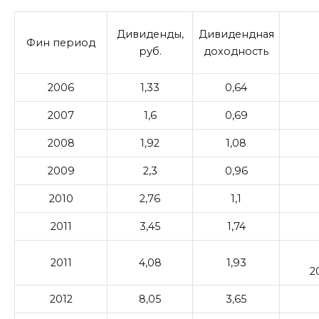
Дивиденды,
Дивидендная
Фин период
руб.
доходность
2006
1,33
0,64
2007
1,6
0,69
2008
1,92
1,08
2009
2,3
0,96
2010
2,76
1,1
2011
3,45
1,74
2011
4,08
1,93
2
2012
8,05
3,65