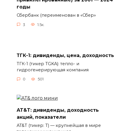
годы
Сбербанк (переименован в «Сбер»
3
1.5к.
ТГК-1: дивиденды, цена, доходность
ТГК-1 (тикер TGKA): тепло- и
гидрогенерирующая компания
0
501
AT&T: дивиденды, доходность
акций, показатели
AT&T (тикер: T) — крупнейшая в мире