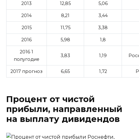
2013
12,85
5,06
2014
8,21
3,44
2015
11,75
3,38
2016
5,98
1,8
2016 1
3,83
1,19
Росн
полугодие
2017 прогноз
6,65
1,72
Р
Процент от чистой
прибыли, направленный
на выплату дивидендов