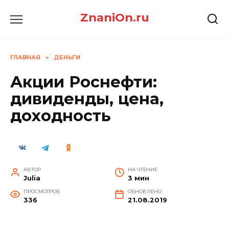
Перейти
ZnaniOn.ru
к
содержанию
ГЛАВНАЯ
»
ДЕНЬГИ
Акции Роснефти:
дивиденды, цена,
доходность
АВТОР
НА ЧТЕНИЕ
Julia
3 мин
ПРОСМОТРОВ
ОБНОВЛЕНО
336
21.08.2019