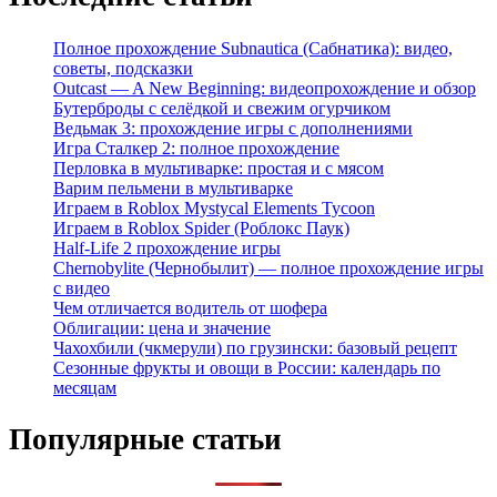
Полное прохождение Subnautica (Сабнатика): видео,
советы, подсказки
Outcast — A New Beginning: видеопрохождение и обзор
Бутерброды с селёдкой и свежим огурчиком
Ведьмак 3: прохождение игры с дополнениями
Игра Сталкер 2: полное прохождение
Перловка в мультиварке: простая и с мясом
Варим пельмени в мультиварке
Играем в Roblox Mystycal Elements Tycoon
Играем в Roblox Spider (Роблокс Паук)
Half-Life 2 прохождение игры
Chernobylite (Чернобылит) — полное прохождение игры
с видео
Чем отличается водитель от шофера
Облигации: цена и значение
Чахохбили (чкмерули) по грузински: базовый рецепт
Cезонные фрукты и овощи в России: календарь по
месяцам
Популярные статьи