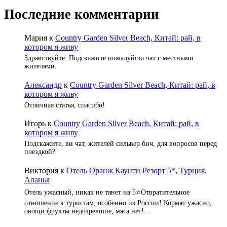
Последние комментарии
Мария
к
Country Garden Silver Beach, Китай: рай, в
котором я живу
Здравствуйте. Подскажите пожалуйста чат с местными
жителями.
Александр
к
Country Garden Silver Beach, Китай: рай, в
котором я живу
Отличная статья, спасибо!
Игорь
к
Country Garden Silver Beach, Китай: рай, в
котором я живу
Подскажите, ви чат, жителей сильвер бич, для вопросов перед
поездкой?
Виктория
к
Отель Оранж Каунти Резорт 5*, Турция,
Аланья
Отель ужасный, никак не тянет на 5⭐️Отвратительное
отношение к туристам, особенно из России! Кормят ужасно,
овощи фрукты недозревшие, мяса нет!…