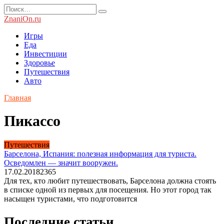
Перейти
Search
к
for:
ZnaniOn.ru
содержанию
Игры
Еда
Инвестиции
Здоровье
Путешествия
Авто
Главная
Пикассо
Путешествия
Барселона, Испания: полезная информация для туриста.
Осведомлен — значит вооружен.
17.02.2018
2
365
Для тех, кто любит путешествовать, Барселона должна стоять
в списке одной из первых для посещения. Но этот город так
насыщен туристами, что подготовится
Последние статьи