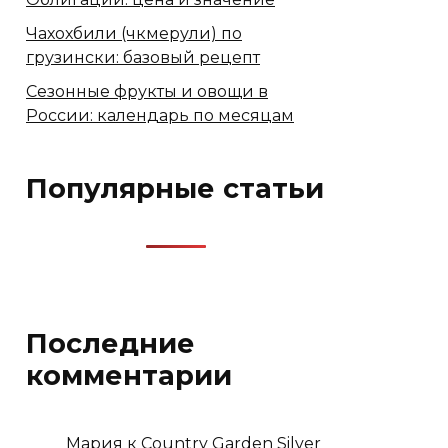
Чахохбили (чкмерули) по
грузински: базовый рецепт
Cезонные фрукты и овощи в
России: календарь по месяцам
Популярные статьи
Последние
комментарии
Мария
к
Country Garden Silver