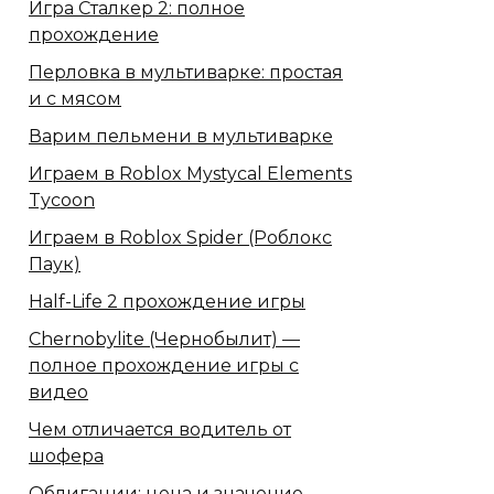
Игра Сталкер 2: полное
прохождение
Перловка в мультиварке: простая
и с мясом
Варим пельмени в мультиварке
Играем в Roblox Mystycal Elements
Tycoon
Играем в Roblox Spider (Роблокс
Паук)
Half-Life 2 прохождение игры
Chernobylite (Чернобылит) —
полное прохождение игры с
видео
Чем отличается водитель от
шофера
Облигации: цена и значение