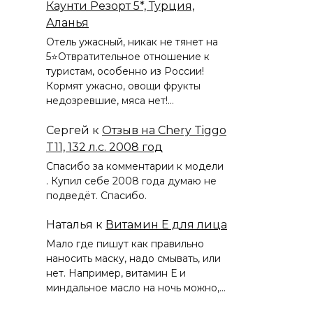
Каунти Резорт 5*, Турция,
Аланья
Отель ужасный, никак не тянет на
5⭐️Отвратительное отношение к
туристам, особенно из России!
Кормят ужасно, овощи фрукты
недозревшие, мяса нет!…
Сергей
к
Отзыв на Chery Tiggo
T11, 132 л.с. 2008 год
Спасибо за комментарии к модели
. Купил себе 2008 года думаю не
подведёт. Спасибо.
Наталья
к
Витамин Е для лица
Мало где пишут как правильно
наносить маску, надо смывать, или
нет. Например, витамин Е и
миндальное масло на ночь можно,…