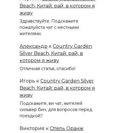
Beach, Китай: рай, в котором я
живу
Здравствуйте. Подскажите
пожалуйста чат с местными
жителями.
Александр
к
Country Garden
Silver Beach, Китай: рай, в
котором я живу
Отличная статья, спасибо!
Игорь
к
Country Garden Silver
Beach, Китай: рай, в котором я
живу
Подскажите, ви чат, жителей
сильвер бич, для вопросов перед
поездкой?
Виктория
к
Отель Оранж