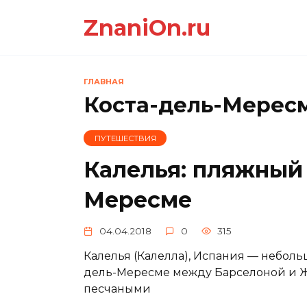
Перейти
ZnaniOn.ru
к
содержанию
ГЛАВНАЯ
Коста-дель-Мерес
ПУТЕШЕСТВИЯ
Калелья: пляжный 
Мересме
04.04.2018
0
315
Калелья (Калелла), Испания — небол
дель-Мересме между Барселоной и 
песчаными