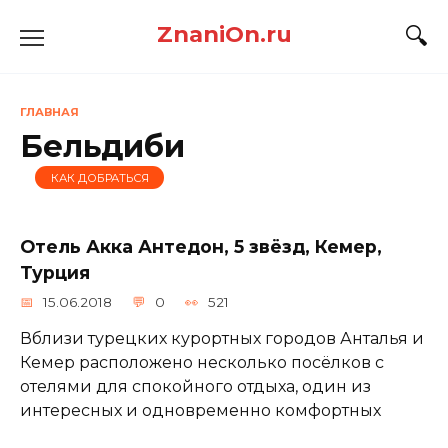
Перейти
ZnaniOn.ru
к
содержанию
ГЛАВНАЯ
Бельдиби
КАК ДОБРАТЬСЯ
Отель Акка Антедон, 5 звёзд, Кемер,
Турция
15.06.2018
0
521
Вблизи турецких курортных городов Анталья и
Кемер расположено несколько посёлков с
отелями для спокойного отдыха, один из
интересных и одновременно комфортных