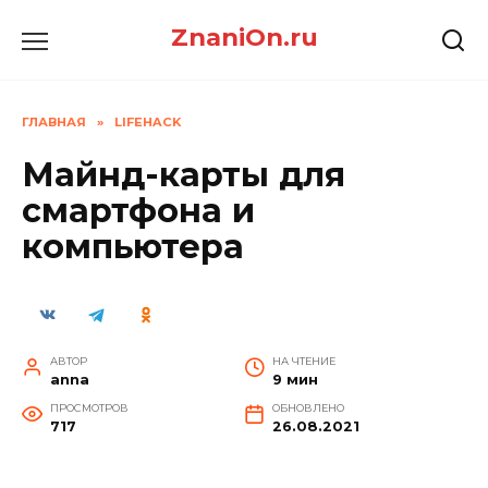
Перейти
ZnaniOn.ru
к
содержанию
ГЛАВНАЯ
»
LIFEHACK
Майнд-карты для
смартфона и
компьютера
АВТОР
НА ЧТЕНИЕ
anna
9 мин
ПРОСМОТРОВ
ОБНОВЛЕНО
717
26.08.2021